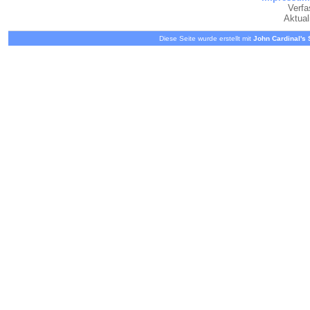
Verfa
Aktual
Diese Seite wurde erstellt mit
John Cardinal's